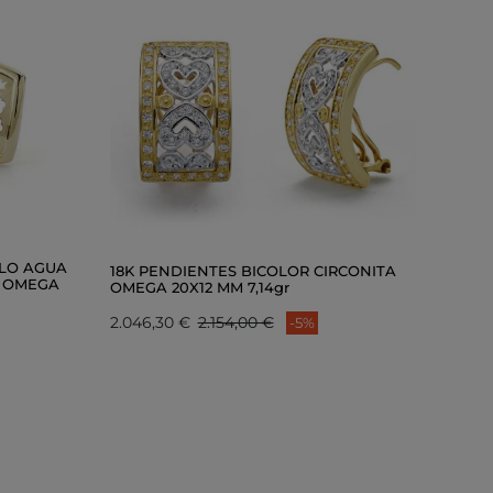
LLO AGUA
18K PENDIENTES BICOLOR CIRCONITA
E OMEGA
OMEGA 20X12 MM 7,14gr
2.046,30 €
2.154,00 €
-5%