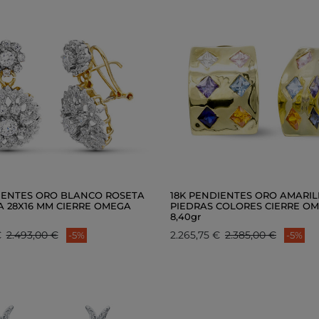
IENTES ORO BLANCO ROSETA
18K PENDIENTES ORO AMARI
A 28X16 MM CIERRE OMEGA
PIEDRAS COLORES CIERRE O
8,40gr
€
2.493,00 €
2.265,75 €
2.385,00 €
-5%
-5%