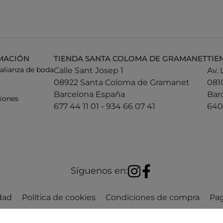
MACIÓN
TIENDA SANTA COLOMA DE GRAMANET
TIE
 alianza de boda
Calle Sant Josep 1
Av. 
08922 Santa Coloma de Gramanet
0810
Barcelona España
Bar
iones
677 44 11 01 - 934 66 07 41
640 
Síguenos en:
idad
Política de cookies
Condiciones de compra
Pa