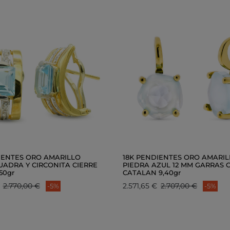
IENTES ORO AMARILLO
18K PENDIENTES ORO AMARI
UADRA Y CIRCONITA CIERRE
PIEDRA AZUL 12 MM GARRAS 
50gr
CATALAN 9,40gr
2.770,00 €
2.571,65 €
2.707,00 €
-5%
-5%