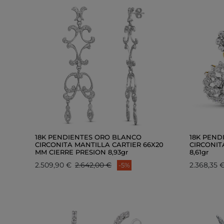
18K PENDIENTES ORO BLANCO
18K PEND
CIRCONITA MANTILLA CARTIER 66X20
CIRCONIT
MM CIERRE PRESION 8,93gr
8,61gr
2.509,90 €
2.642,00 €
2.368,35 
-5%