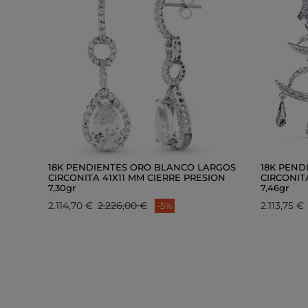
18K PENDIENTES ORO BLANCO LARGOS
18K PEND
CIRCONITA 41X11 MM CIERRE PRESION
CIRCONIT
7,30gr
7,46gr
2.114,70 €
2.226,00 €
2.113,75 €
-5%