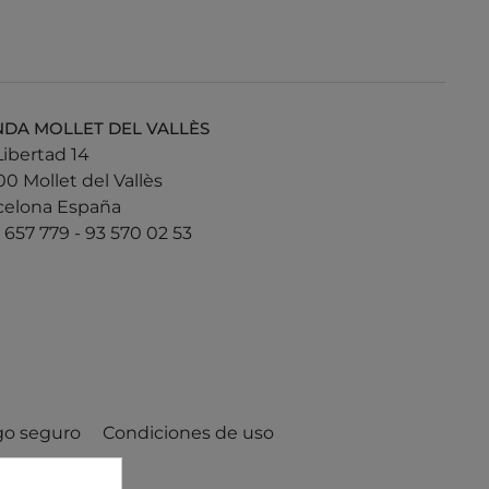
NDA MOLLET DEL VALLÈS
Libertad 14
0 Mollet del Vallès
celona España
657 779 - 93 570 02 53
go seguro
Condiciones de uso