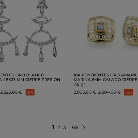
IENTES ORO BLANCO
18K PENDIENTES ORO AMARI
A 48X23 MM CIERRE PRESION
MARINA 5MM CALADO CIERR
7,61gr
2.225,00 €
2.093,80 €
2.204,00 €
-5%
-5%
1
2
3
68