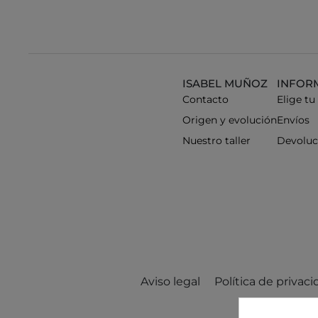
ISABEL MUÑOZ
INFOR
Contacto
Elige tu
Origen y evolución
Envíos
Nuestro taller
Devoluc
Aviso legal
Política de privac