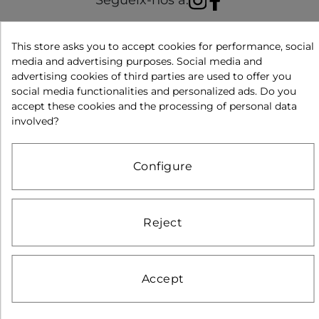
Segueix-nos a:
Avís legal
Política de privacitat
Política de cookies
This store asks you to accept cookies for performance, social
media and advertising purposes. Social media and
Condicions de compra
Pagament segur
advertising cookies of third parties are used to offer you
social media functionalities and personalized ads. Do you
Condicions d'ús
accept these cookies and the processing of personal data
involved?
Configure
Reject
Isabel Muñoz 2025. Tots els drets reservats. D&D per
Teinor
Accept