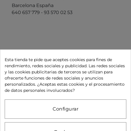
Barcelona España
640 657 779 - 93 570 02 53
Síguenos en:
Esta tienda te pide que aceptes cookies para fines de
rendimiento, redes sociales y publicidad. Las redes sociales
Aviso legal
Política de privacidad
y las cookies publicitarias de terceros se utilizan para
ofrecerte funciones de redes sociales y anuncios
Política de cookies
Condiciones de compra
personalizados. ¿Aceptas estas cookies y el procesamiento
de datos personales involucrados?
Pago seguro
Condiciones de uso
Configurar