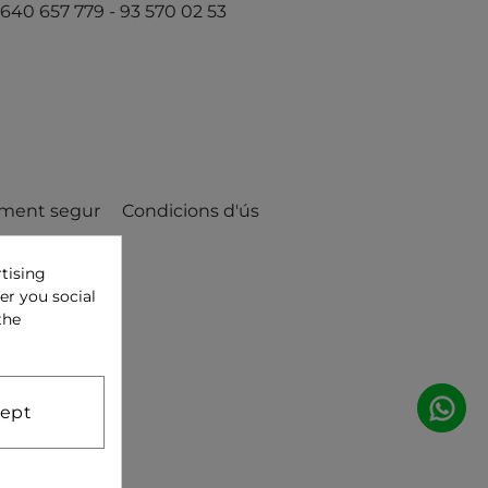
640 657 779 - 93 570 02 53
ment segur
Condicions d'ús
tising
er you social
the
ept