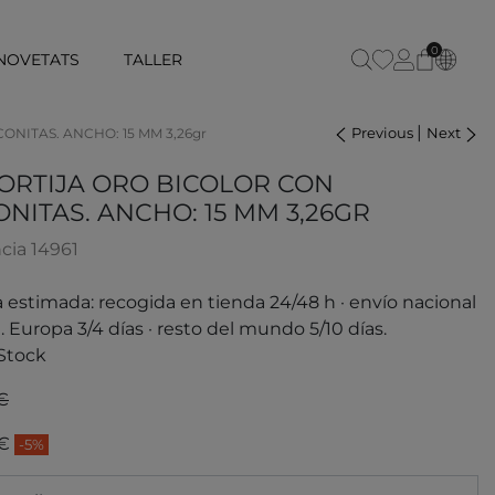
0
NOVETATS
TALLER
|
Previous
Next
ONITAS. ANCHO: 15 MM 3,26gr
SORTIJA ORO BICOLOR CON
ONITAS. ANCHO: 15 MM 3,26GR
cia
14961
 estimada: recogida en tienda 24/48 h · envío nacional
. Europa 3/4 días · resto del mundo 5/10 días.
Stock
€
 €
-5%