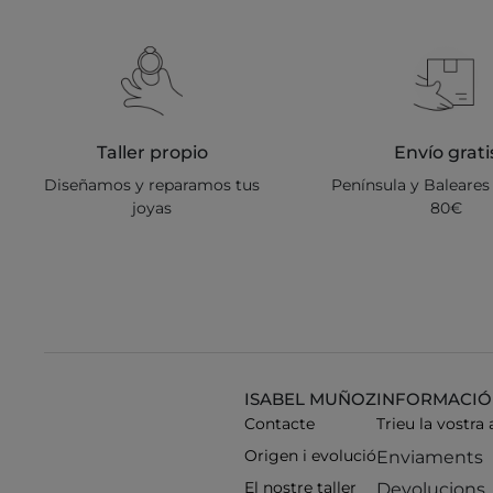
Taller propio
Envío grati
Diseñamos y reparamos tus
Península y Baleares 
joyas
80€
ISABEL MUÑOZ
INFORMACIÓ
Contacte
Trieu la vostra
Origen i evolució
Enviaments
El nostre taller
Devolucions