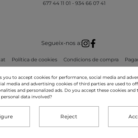
677 44 11 01 - 934 66 07 41
Segueix-nos a:
tat
Política de cookies
Condicions de compra
Paga
ks you to accept cookies for performance, social media and adver
ial media and advertising cookies of third parties are used to off
nalities and personalized ads. Do you accept these cookies and 
 personal data involved?
igure
Reject
Acc