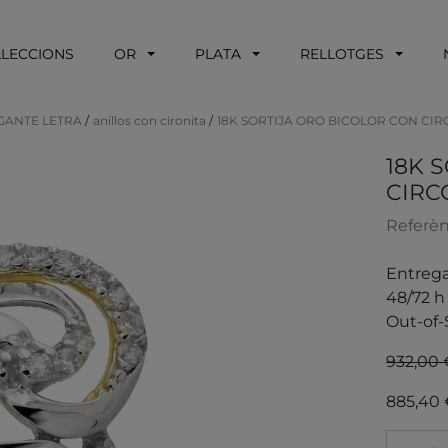
·LECCIONS
OR
PLATA
RELLOTGES
GANTE LETRA
anillos con cironita
18K SORTIJA ORO BICOLOR CON CIRC
18K 
CIRC
Referèn
Entrega
48/72 h 
Out-of-
932,00 
885,40