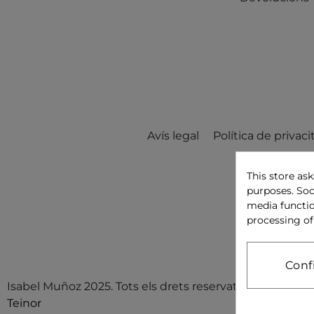
Avís legal
Política de privaci
This store as
purposes. Soc
media functio
processing of
Conf
Isabel Muñoz 2025. Tots els drets reservats. D&D per
Teinor