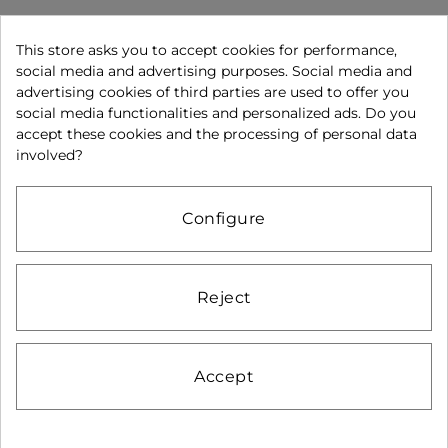
This store asks you to accept cookies for performance,
Segueix-nos a:
social media and advertising purposes. Social media and
advertising cookies of third parties are used to offer you
Avís legal
Política de privacitat
Política de cookies
social media functionalities and personalized ads. Do you
accept these cookies and the processing of personal data
Condicions de compra
Pagament segur
involved?
Condicions d'ús
Configure
Reject
Accept
Isabel Muñoz 2025. Tots els drets reservats. D&D per
Teinor