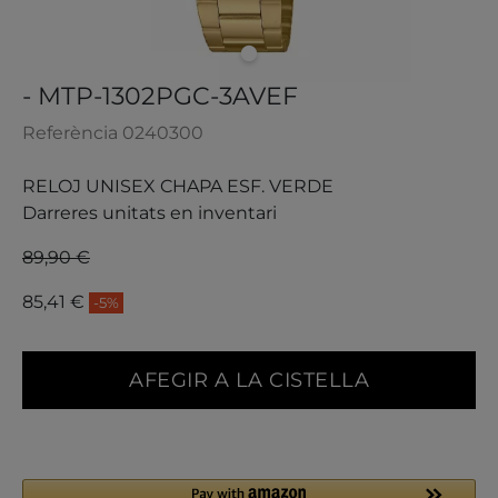
- MTP-1302PGC-3AVEF
Referència
0240300
RELOJ UNISEX CHAPA ESF. VERDE
Darreres unitats en inventari
89,90 €
85,41 €
-5%
AFEGIR A LA CISTELLA