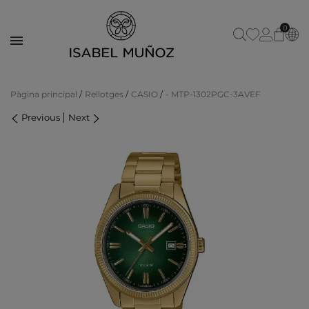
0
Pàgina principal
Rellotges
CASIO
- MTP-1302PGC-3AVEF
|
Previous
Next