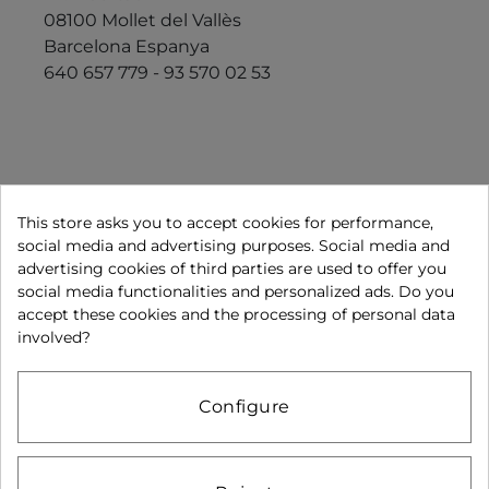
08100 Mollet del Vallès
Barcelona Espanya
640 657 779 - 93 570 02 53
This store asks you to accept cookies for performance,
Segueix-nos a:
social media and advertising purposes. Social media and
advertising cookies of third parties are used to offer you
Avís legal
Política de privacitat
Política de cookies
social media functionalities and personalized ads. Do you
accept these cookies and the processing of personal data
Condicions de compra
Pagament segur
involved?
Condicions d'ús
Configure